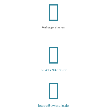

Anfrage starten

02541 / 937 88 33

letsgo@tiwigrafie.de