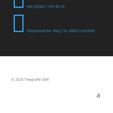
+49 (0)2541 / 937 88 33

Hüppelswicker Weg 77a, 48653 Coesfeld
© 2026 Tiwigrafie GbR