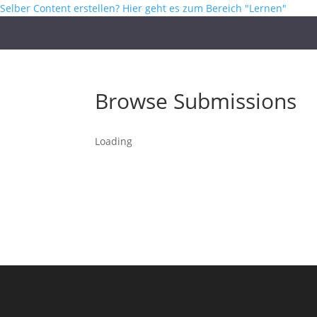
Selber Content erstellen? Hier geht es zum Bereich "Lernen"
Browse Submissions
Loading
You need to login in
Ben
Pass
Angemeldet bleiben
Login
Forgot Password