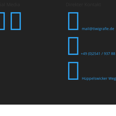
ial Media
Direkter Kontakt



mail@tiwigrafie.de

+49 (0)2541 / 937 88

Hüppelswicker Weg 