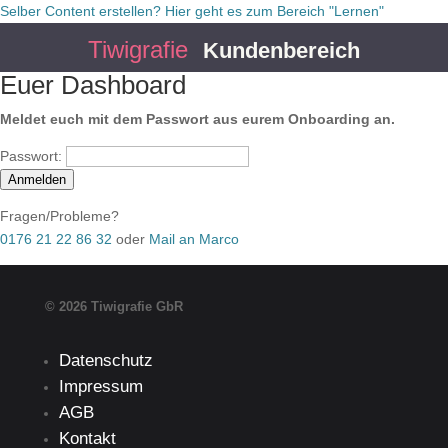
Selber Content erstellen? Hier geht es zum Bereich "Lernen"
Tiwigrafie
Kundenbereich
Euer Dashboard
Meldet euch mit dem Passwort aus eurem Onboarding an.
Passwort:
Anmelden
Fragen/Probleme?
0176 21 22 86 32
oder
Mail an Marco
© 2026 Tiwigrafie GbR
Datenschutz
Impressum
AGB
Kontakt