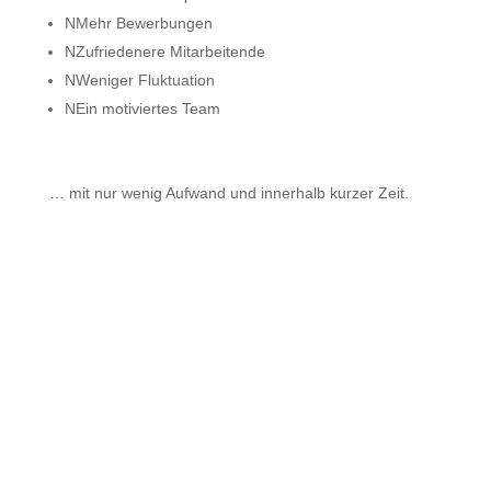
N
Mehr Bewerbungen
N
Zufriedenere Mitarbeitende
N
Weniger Fluktuation
N
Ein motiviertes Team
… mit nur wenig Aufwand und innerhalb kurzer Zeit.
Gesprächstermin vereinbaren